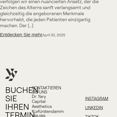
verfolgen wir einen nuancierten Ansatz, der die
Zeichen des Alterns sanft verlangsamt und
gleichzeitig die angeborenen Merkmale
hervorhebt, die jeden Patienten einzigartig
machen. Der […]
Entdecken Sie mehr
April 30, 2025
BUCHEN
KONTAKTIEREN
SIE UNS
SIE
Dr. Yary
INSTAGRAM
Capital
IHREN
Aesthetics
LINKEDIN
Kurfürstendamm
TERMIN
188-189
TIKTOK